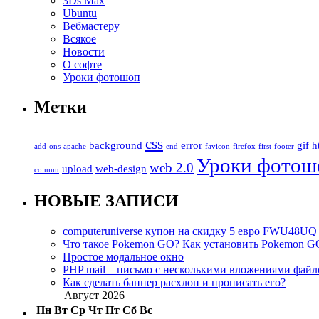
3Ds Max
Ubuntu
Вебмастеру
Всякое
Новости
О софте
Уроки фотошоп
Метки
css
background
error
gif
h
add-ons
apache
end
favicon
firefox
first
footer
Уроки фотош
web 2.0
upload
web-design
column
НОВЫЕ ЗАПИСИ
computeruniverse купон на скидку 5 евро FWU48UQ
Что такое Pokemon GO? Как установить Pokemon G
Простое модальное окно
PHP mail – письмо с несколькими вложениями файлов,
Как сделать баннер расхлоп и прописать его?
Август 2026
Пн
Вт
Ср
Чт
Пт
Сб
Вс