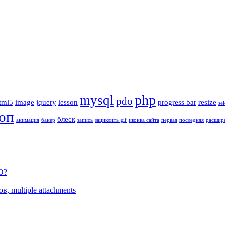
php
mysql
pdo
tml5
image
jquery
lesson
progress bar
resize
sel
оп
блеск
анимация
банер
запись
зациклить gif
иконка сайта
первая
последняя
расшир
O?
 multiple attachments