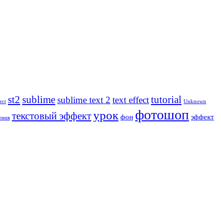
st2
sublime
tutorial
sublime text 2
text effect
ect
Unknown
фотошоп
урок
текстовый эффект
фон
эффект
ения