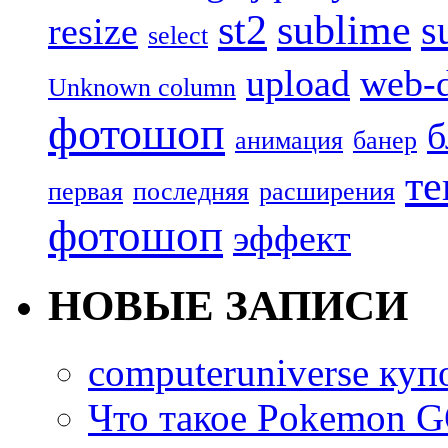
st2
sublime
s
resize
select
upload
web-d
Unknown column
фотошоп
б
анимация
банер
те
первая
последняя
расширения
фотошоп
эффект
НОВЫЕ ЗАПИСИ
computeruniverse ку
Что такое Pokemon G