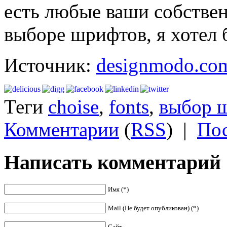
есть любые ваши собстве
выборе шрифтов, я хотел 
Источник:
designmodo.co
Теги
choise
,
fonts
,
выбор 
Комментарии
(
RSS
)
|
Пос
Написать комментарий
Имя (*)
Mail (Не будет опубликован) (*)
Сайт