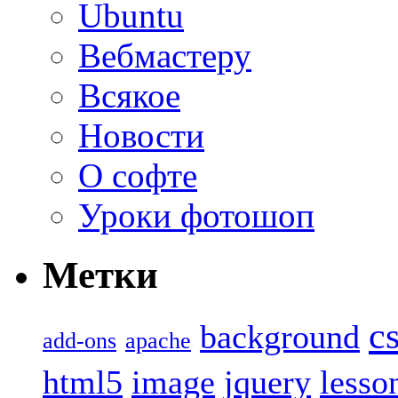
Ubuntu
Вебмастеру
Всякое
Новости
О софте
Уроки фотошоп
Метки
c
background
add-ons
apache
html5
image
jquery
lesso