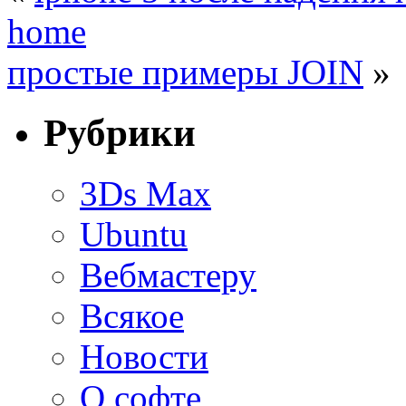
home
простые примеры JOIN
»
Рубрики
3Ds Max
Ubuntu
Вебмастеру
Всякое
Новости
О софте