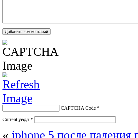
CAPTCHA Code
*
Current ye@r
*
«
iphone 5 после падения 