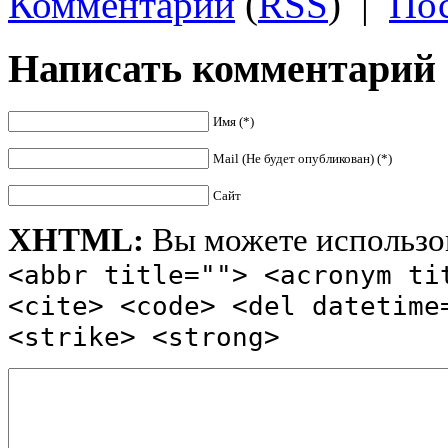
Комментарии
(
RSS
)
|
Пос
Написать комментарий
Имя (*)
Mail (Не будет опубликован) (*)
Сайт
XHTML:
Вы можете использов
<abbr title=""> <acronym ti
<cite> <code> <del datetime
<strike> <strong>