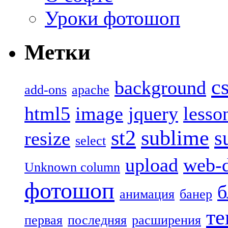
Уроки фотошоп
Метки
c
background
add-ons
apache
html5
image
jquery
lesso
st2
sublime
s
resize
select
upload
web-d
Unknown column
фотошоп
б
анимация
банер
те
первая
последняя
расширения