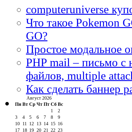
computeruniverse ку
Что такое Pokemon G
GO?
Простое модальное о
PHP mail – письмо с
файлов, multiple atta
Как сделать баннер р
Август 2026
Пн
Вт
Ср
Чт
Пт
Сб
Вс
1
2
3
4
5
6
7
8
9
10
11
12
13
14
15
16
17
18
19
20
21
22
23