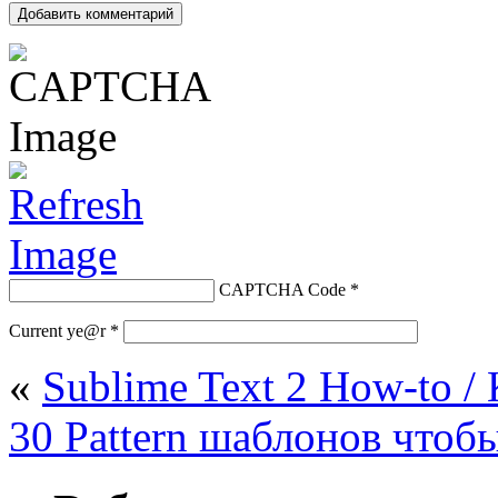
CAPTCHA Code
*
Current ye@r
*
«
Sublime Text 2 How-to / 
30 Pattern шаблонов чтоб