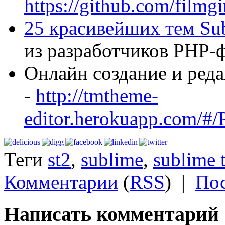
https://github.com/filmg
25 красивейших тем Su
из разработчиков PHP
Онлайн создание и ред
-
http://tmtheme-
editor.herokuapp.com/#/
Теги
st2
,
sublime
,
sublime 
Комментарии
(
RSS
)
|
Пос
Написать комментарий