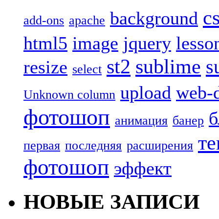
c
background
add-ons
apache
html5
image
jquery
lesso
st2
sublime
s
resize
select
upload
web-d
Unknown column
фотошоп
б
анимация
банер
те
первая
последняя
расширения
фотошоп
эффект
НОВЫЕ ЗАПИСИ