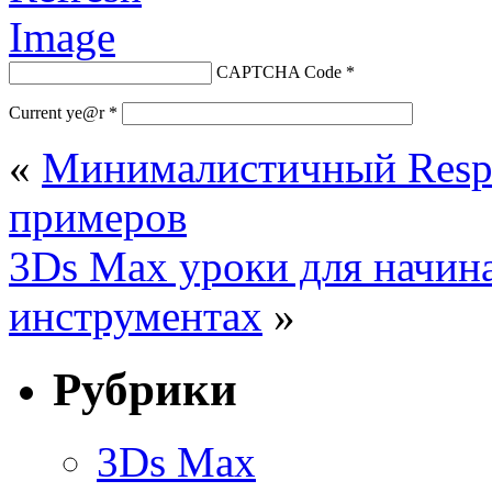
CAPTCHA Code
*
Current ye@r
*
«
Минималистичный Respo
примеров
3Ds Max уроки для начин
инструментах
»
Рубрики
3Ds Max