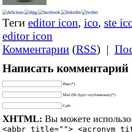
Теги
editor icon
,
ico
,
ste ic
editor icon
Комментарии
(
RSS
)
|
Пос
Написать комментарий
Имя (*)
Mail (Не будет опубликован) (*)
Сайт
XHTML:
Вы можете использов
<abbr title=""> <acronym ti