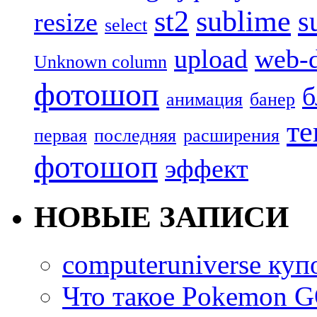
st2
sublime
s
resize
select
upload
web-d
Unknown column
фотошоп
б
анимация
банер
те
первая
последняя
расширения
фотошоп
эффект
НОВЫЕ ЗАПИСИ
computeruniverse ку
Что такое Pokemon G