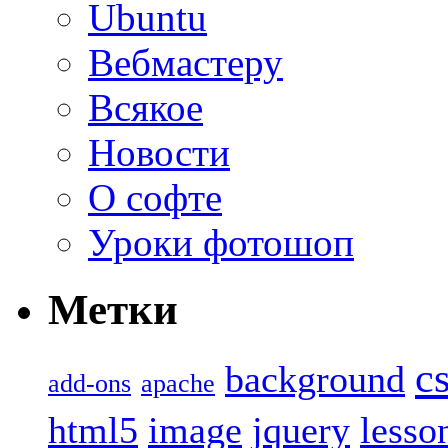
Ubuntu
Вебмастеру
Всякое
Новости
О софте
Уроки фотошоп
Метки
c
background
add-ons
apache
html5
image
jquery
lesso